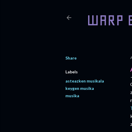
WARP 
Share
A
Labels
asteazken musikala
keygen musika
musika