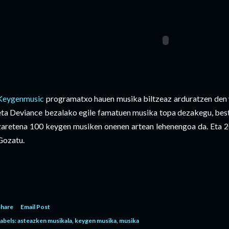
Keygenmusic
programatxo hauen musika biltzeaz arduratzen den
eta Deviance bezalako egile famatuen musika topa dezakegu, best
zaretena 100 keygen musiken onenen artean lehenengoa da. Eta 2
Gozatu.
Share
Email Post
abels:
asteazken musikala
keygen musika
musika