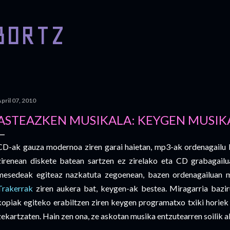
Skip to main content
BORTZ
pril 07, 2010
ASTEAZKEN MUSIKALA: KEYGEN MUSIK
CD-ak gauza modernoa ziren garai haietan, mp3-ak ordenagailu b
zirenean diskete batean sartzen ez zirelako eta CD grabagailu
mesedeak egiteaz nazkatuta zegoenean, bazen ordenagailuan m
Trakerrak
ziren aukera bat, keygen-ak bestea. Miragarria bazir
kopiak egiteko erabiltzen ziren keygen programatxo txiki horiek
zekartzaten. Hain zen ona, ze askotan musika entzutearren soilik 