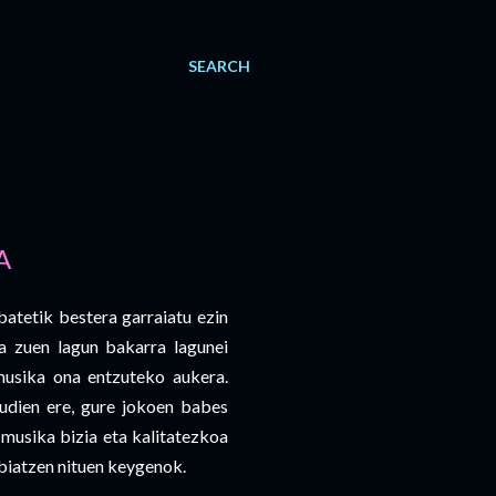
SEARCH
A
atetik bestera garraiatu ezin
a zuen lagun bakarra lagunei
usika ona entzuteko aukera.
udien ere, gure jokoen babes
 musika bizia eta kalitatezkoa
abiatzen nituen keygenok.