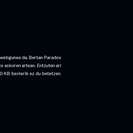
 webgunea da. Bertan Paradox
e askoren artean. Entzuten ari
0 KB besterik ez du betetzen.