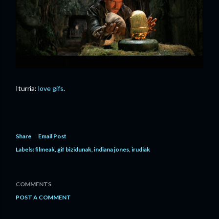
Iturria:
love gifs
.
Share
Email Post
Labels:
filmeak
gif bizidunak
indiana jones
irudiak
COMMENTS
POST A COMMENT