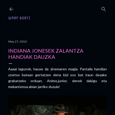
Skip to main content
WARP BORTZ
May 27, 2010
INDIANA JONESEK ZALANTZA
HANDIAK DAUZKA
Aaaai lagunok, hauxe da zinemaren magia. Pantaila handian
unetxo batean gertatzen dena bizi oso bat iraun dezake
grabatzeko orduan. Animo,junior, denok dakigu eta
mekanismoa abian jarriko duzula!