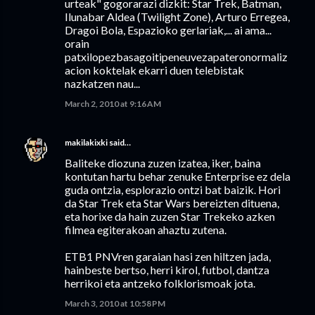
urteak" gogorarazi dizkit: Star Trek, Batman,
Ilunabar Aldea (Twilight Zone), Arturo Erregea,
Dragoi Bola, Espazioko gerlariak,... ai ama...
orain
patxilopezbasagoitipeneuvezapateronormaliz
acion koktelak ekarri duen telebistak
nazkatzen nau...
March 2, 2010 at 9:16 AM
makilakixki
said…
Baliteke diozuna zuzen izatea, iker, baina
kontutan hartu behar zenuke Enterprise ez dela
guda ontzia, esplorazio ontzi bat baizik. Hori
da Star Trek eta Star Wars bereizten dituena,
eta horixe da hain zuzen Star Trekeko azken
filmea egiterakoan ahaztu zutena.
ETB1 PNVren garaian hasi zen hiltzen jada,
hainbeste bertso, herri kirol, futbol, dantza
herrikoi eta antzeko folklorismoak jota.
March 3, 2010 at 10:58 PM