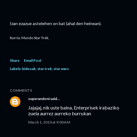
Izan ezazue astelehen on bat (ahal den heinean).
Iturria: Mundo Star Trek.
Share
Email Post
Labels:
bideoak
star trek
star wars
COMMENTS
superandoni
said…
Jajajaj, nik uste baina, Enterprisek irabaziko
zuela aurrez aurreko burrukan
March 1, 2010 at 9:00 AM