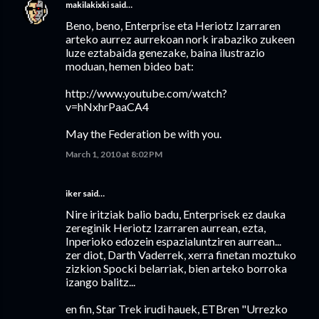
makilakixki
said…
Beno, beno, Enterprise eta Heriotz Izarraren
arteko aurrez aurrekoan nork irabaziko zukeen
luze eztabaida genezake, baina ilustrazio
moduan, hemen bideo bat:
http://www.youtube.com/watch?
v=hNxhrPaaCA4
May the Federation be with you.
March 1, 2010 at 8:02 PM
iker said…
Nire iritziak balio badu, Enterprisek ez dauka
zereginik Heriotz Izarraren aurrean, ezta,
Inperioko edozein espazialuntziren aurrean...
zer diot, Darth Vaderrek, xerra finetan moztuko
zizkion Spocki belarriak, bien arteko borroka
izango balitz...
en fin, Star Trek irudi hauek, ETBren "Urrezko