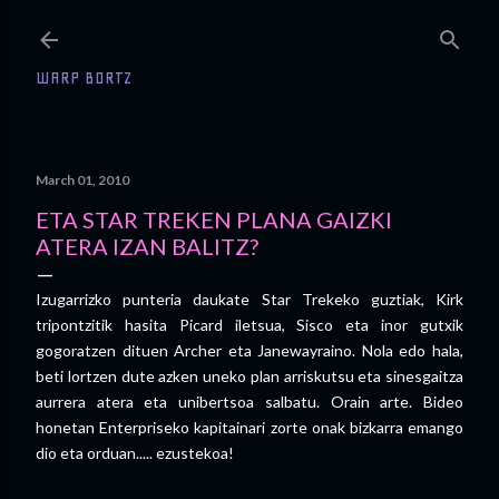
Skip to main content
WARP BORTZ
March 01, 2010
ETA STAR TREKEN PLANA GAIZKI
ATERA IZAN BALITZ?
Izugarrizko punteria daukate Star Trekeko guztiak, Kirk
tripontzitik hasita Picard iletsua, Sisco eta inor gutxik
gogoratzen dituen Archer eta Janewayraino. Nola edo hala,
beti lortzen dute azken uneko plan arriskutsu eta sinesgaitza
aurrera atera eta unibertsoa salbatu. Orain arte. Bideo
honetan Enterpriseko kapitainari zorte onak bizkarra emango
dio eta orduan..... ezustekoa!