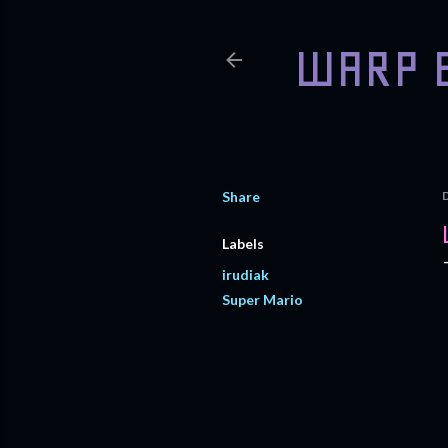
WARP 
Share
Labels
irudiak
Super Mario