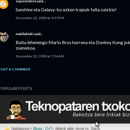
superandoni
said…
Sunshine eta Galaxy-ko azken trajeak falta zaizkio!
December 22, 2009 at 3:57 PM
makilakixki
said…
Baita lehenengo Mario Bros horrena eta Donkey Kong jo
zuenekoa.
December 23, 2009 at 7:56 AM
POST A COMMENT
POPULAR POSTS