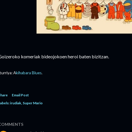
Goizeroko komeriak bideojokoen heroi baten bizitzan.
turriya: A
kihabara Blues
.
Share
Email Post
abels:
irudiak
Super Mario
COMMENTS