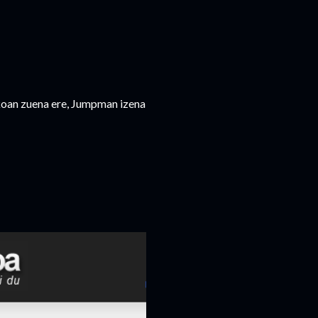
koan zuena ere, Jumpman izena