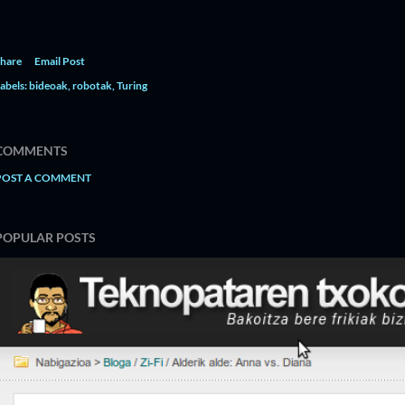
hare
Email Post
abels:
bideoak
robotak
Turing
COMMENTS
POST A COMMENT
POPULAR POSTS