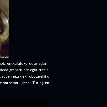
oiz entxufatuko dute agian),
eoa grabatu ere egin zutela.
 dauden gizakiek robotarekiko
e horretan Julesek Turing-en