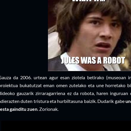
Gauza da 2006. urtean agur esan ziotela betirako (museoan in
proiektua bukatutzat eman omen zutelako eta une horretako bid
Bideoko gauzarik zirraragarriena ez da robota, haren inguruan
adierazten duten tristura eta hurbiltasuna baizik. Dudarik gabe
un
testa gainditu zuen
. Zorionak.