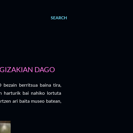
SEARCH
GIZAKIAN DAGO
bezain berritsua baina tira,
 harturik bai nahiko lortuta
artzen ari baita museo batean,