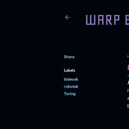
WARP 
Share
Labels
bideoak
robotak
Turing