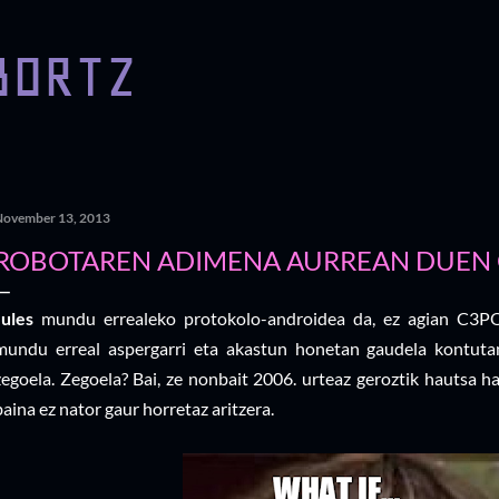
Skip to main content
BORTZ
November 13, 2013
ROBOTAREN ADIMENA AURREAN DUEN 
Jules
mundu errealeko protokolo-androidea da, ez agian C3PO 
mundu erreal aspergarri eta akastun honetan gaudela kontutan
zegoela. Zegoela? Bai, ze nonbait 2006. urteaz geroztik hautsa h
baina ez nator gaur horretaz aritzera.