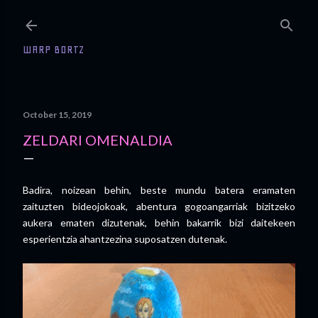
Skip to main content
WARP BORTZ
October 15, 2019
ZELDARI OMENALDIA
Badira, noizean behin, beste mundu batera eramaten
zaituzten bideojokoak, abentura gogoangarriak bizitzeko
aukera ematen dizutenak, behin bakarrik bizi daitekeen
esperientzia ahantzezina suposatzen dutenak.