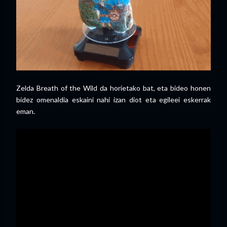
Zelda Breath of the Wild da horietako bat, eta bideo honen
bidez omenaldia eskaini nahi izan diot eta egileei eskerrak
eman.