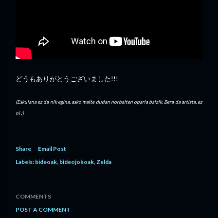
どうもありがとうございました!!!
(Eskulana ez da nik egina, asko maite dudan norbaiten oparia baizik. Bera da artista, ez
ni ;)
Share
Email Post
Labels:
bideoak
bideojokoak
Zelda
COMMENTS
POST A COMMENT