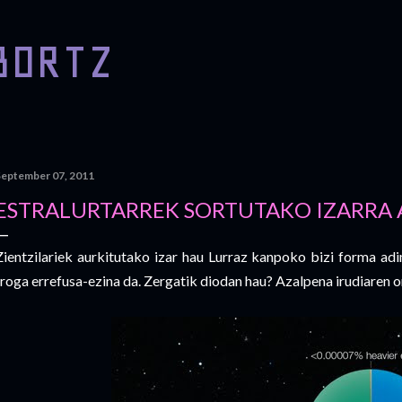
Skip to main content
BORTZ
September 07, 2011
ESTRALURTARREK SORTUTAKO IZARRA
Zientzilariek aurkitutako izar hau Lurraz kanpoko bizi forma ad
froga errefusa-ezina da. Zergatik diodan hau? Azalpena irudiaren 