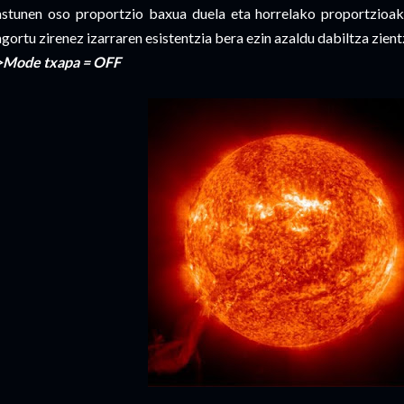
astunen oso proportzio baxua duela eta horrelako proportzioak 
agortu zirenez izarraren esistentzia bera ezin azaldu dabiltza zient
>Mode txapa = OFF