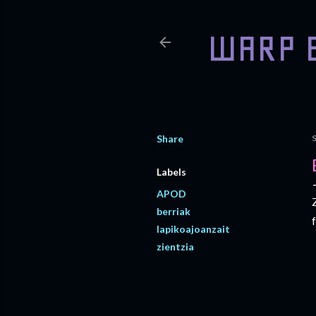
WARP 
Share
Labels
APOD
berriak
lapikoajoanzait
zientzia