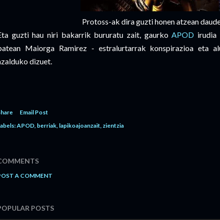
Protoss-ak dira guzti honen atzean daud
Eta guzti hau niri bakarrik bururatu zait, gaurko
APOD
irudia 
batean Maiorga Ramirez - estralurtarrak konspirazioa eta al
azalduko dizuet.
Share
Email Post
abels:
APOD
berriak
lapikoajoanzait
zientzia
COMMENTS
POST A COMMENT
POPULAR POSTS