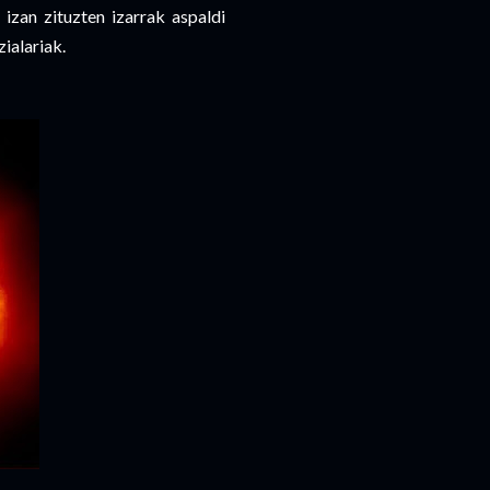
izan zituzten izarrak aspaldi
zialariak.