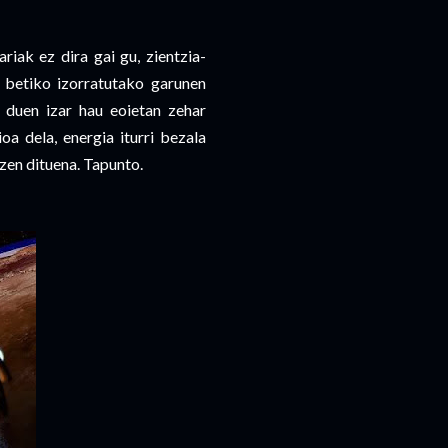
riak ez dira gai gu, zientzia-
n betiko izorratutako garunen
z duen izar hau eoietan zehar
oa dela, energia iturri bezala
tzen dituena. Tapunto.