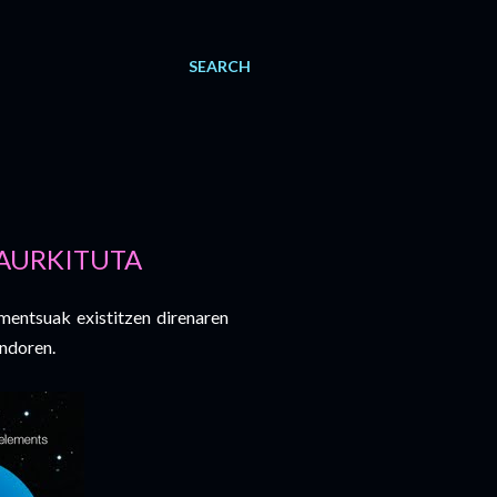
SEARCH
 AURKITUTA
imentsuak existitzen direnaren
ondoren.