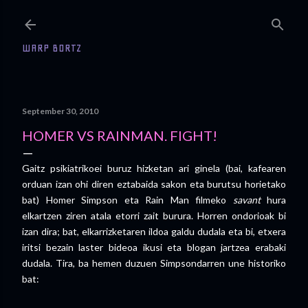
Skip to main content
WARP BORTZ
September 30, 2010
HOMER VS RAINMAN. FIGHT!
Gaitz psikiatrikoei buruz hizketan ari ginela (bai, kafearen
orduan izan ohi diren eztabaida sakon eta burutsu horietako
bat) Homer Simpson eta Rain Man filmeko
savant
hura
elkartzen ziren atala etorri zait burura. Horren ondorioak bi
izan dira; bat, elkarrizketaren ildoa galdu dudala eta bi, etxera
iritsi bezain laster bideoa ikusi eta blogan jartzea erabaki
dudala. Tira, ba hemen duzuen Simpsondarren une historiko
bat: