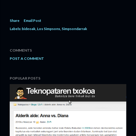
Share
Email Post
Labels:
bideoak
Los Simpsons
Simpsondarrak
COMMENTS
POST A COMMENT
POPULAR POSTS