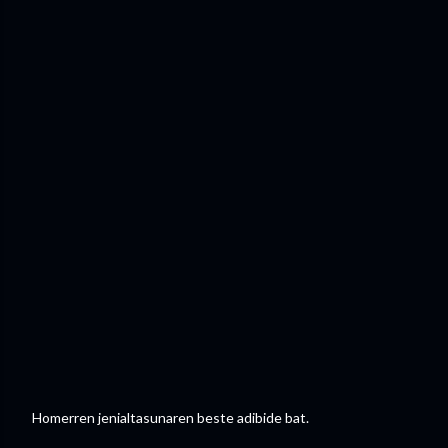
Homerren jenialtasunaren beste adibide bat.