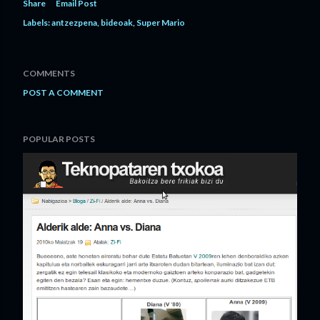
Share
Email Post
Labels:
antzezpena
bideoak
Super Mario
COMMENTS
POST A COMMENT
POPULAR POSTS