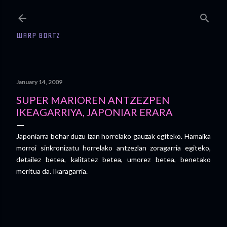
Skip to main content
WARP BORTZ
January 14, 2009
SUPER MARIOREN ANTZEZPEN
IKEAGARRIYA, JAPONIAR ERARA
Japoniarra behar duzu izan horrelako gauzak egiteko. Hamaika
morroi sinkronizatu horrelako antzezlan zoragarria egiteko,
detailez betea, kalitatez betea, umorez betea, benetako
meritua da. Ikaragarria.