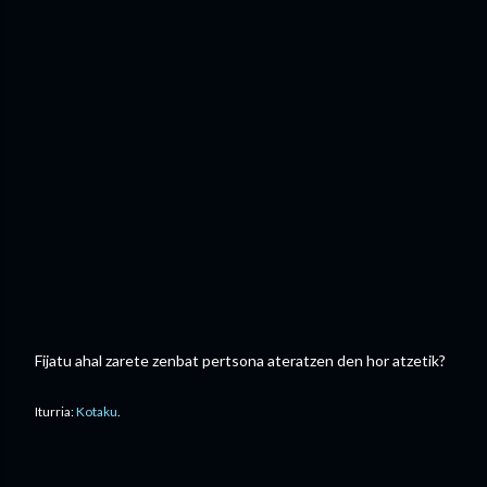
Fijatu ahal zarete zenbat pertsona ateratzen den hor atzetik?
Iturria:
Kotaku
.