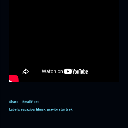
Share
Email Post
Labels:
espazioa
filmak
gravity
star trek