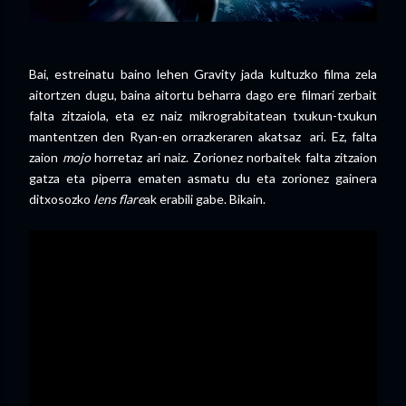
Bai, estreinatu baino lehen Gravity jada kultuzko filma zela
aitortzen dugu, baina aitortu beharra dago ere filmari zerbait
falta zitzaiola, eta ez naiz mikrograbitatean txukun-txukun
mantentzen den Ryan-en orrazkeraren akatsaz ari. Ez, falta
zaion
mojo
horretaz ari naiz. Zorionez norbaitek falta zitzaion
gatza eta piperra ematen asmatu du eta zorionez gainera
ditxosozko
lens
flare
ak erabili gabe. Bikain.