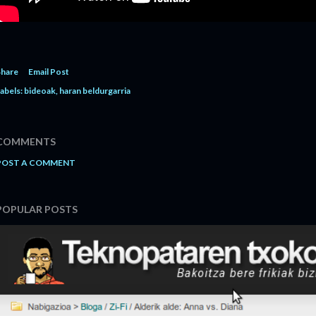
Share
Email Post
abels:
bideoak
haran beldurgarria
COMMENTS
POST A COMMENT
POPULAR POSTS