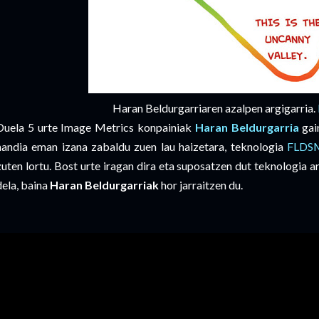
Haran Beldurgarriaren azalpen argigarria.
Duela 5 urte Image Metrics konpainiak
Haran Beldurgarria
gai
handia eman izana zabaldu zuen lau haizetara, teknologia
FLDS
zuten lortu. Bost urte iragan dira eta suposatzen dut teknologia a
dela, baina
Haran Beldurgarriak
hor jarraitzen du.