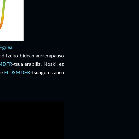
Egilea
.
nditzeko bidean aurrerapauso
MDFR
-tsua erabiliz. Noski, ez
re
FLDSMDFR
-tsuagoa izanen