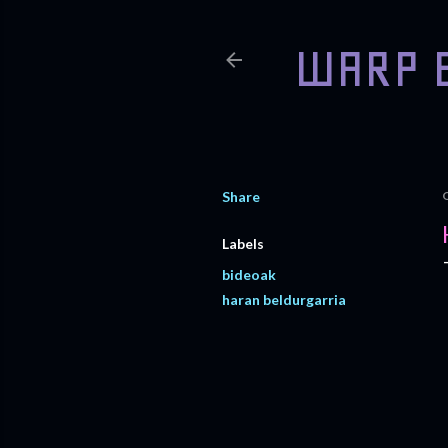
WARP 
Share
Labels
bideoak
haran beldurgarria