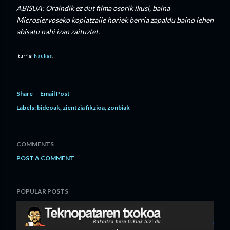
ABISUA: Oraindik ez dut filma osorik ikusi, baina
Microsiervoseko kopiatzaile horiek berria zapaldu baino lehen
abisatu nahi izan zaituztet.
Iturria:
Naukas
.
Share
Email Post
Labels:
bideoak
zientzia fikzioa
zonbiak
COMMENTS
POST A COMMENT
POPULAR POSTS