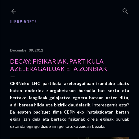
Skip to main content
WARP BORTZ
December 09, 2012
DECAY: FISIKARIAK, PARTIKULA
AZELERAGAILUAK ETA ZONBIAK
CERNeko LHC partikula azeleragailuan izandako akats
baten ondorioz ziurgabetasun burbuila bat sortu eta
bertako langileak gainjartze egoera batean uzten ditu,
aldi berean hilda eta bizirik daudelarik
. Interesgarria ezta?
Ba esaten badizuet filma CERN-eko instalazioetan bertan
egina izan dela eta bertako fisikariak direla egileak buruak
eztanda egingo dizue niri gertatuko zaidan bezala.