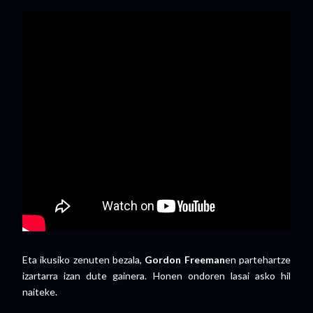
Eta ikusiko zenuten bezala,
Gordon Freeman
en partehartze
izartarra izan dute gainera. Honen ondoren lasai asko hil
naiteke.