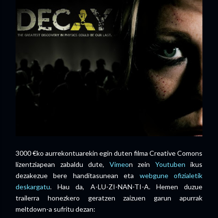
3000 €ko aurrekontuarekin egin duten filma Creative Comons
lizentziapean zabaldu dute,
Vimeo
n zein
Youtuben
ikus
dezakezue bere handitasunean eta
webgune ofizialetik
deskargatu
. Hau da, A-LU-ZI-NAN-TI-A. Hemen duzue
trailerra honezkero geratzen zaizuen garun apurrak
meltdown-a sufritu dezan: