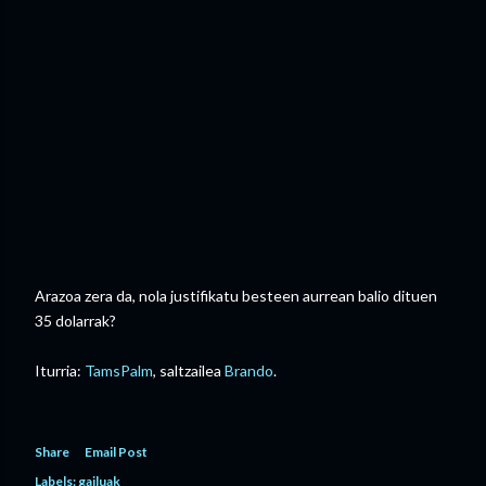
Arazoa zera da, nola justifikatu besteen aurrean balio dituen
35 dolarrak?
Iturria:
TamsPalm
, saltzailea
Brando
.
Share
Email Post
Labels:
gailuak