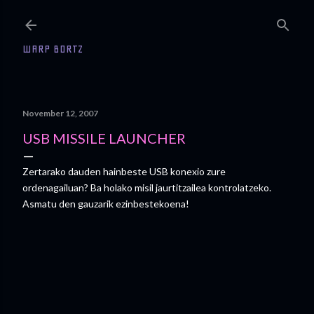
Skip to main content
WARP BORTZ
November 12, 2007
USB MISSILE LAUNCHER
Zertarako dauden hainbeste USB konexio zure
ordenagailuan? Ba holako misil jaurtitzailea kontrolatzeko.
Asmatu den gauzarik ezinbestekoena!